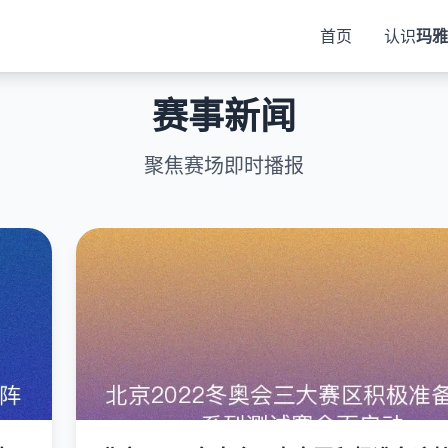
首页
认识
玛雅
赛事新闻
聚焦赛场即时播报