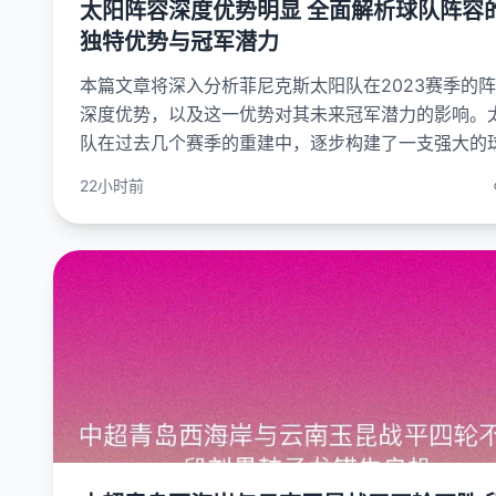
太阳阵容深度优势明显 全面解析球队阵容
独特优势与冠军潜力
本篇文章将深入分析菲尼克斯太阳队在2023赛季的
深度优势，以及这一优势对其未来冠军潜力的影响。
队在过去几个赛季的重建中，逐步构建了一支强大的
队，其深厚的阵容深度是其突出的特点之一。文章将
22小时前
四...