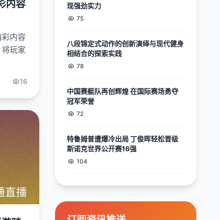
彩内容
现强劲实力
75
精彩内容
八段锦定式动作的创新演绎与现代健身
，将玩家
相结合的探索实践
78
16
中国赛艇队再创辉煌 在国际赛场勇夺
冠军荣誉
72
特鲁姆普遭爆冷出局 丁俊晖轻松晋级
斯诺克世界公开赛16强
104