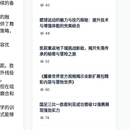
续的备
40
的融
壁球运动的魅力与技巧探秘：提升技术
供了舞
与增强体能的完美结合
策略，
48
容优
凯莉重返地下城挑战新敌，揭开失落传
承的秘密与冒险之旅
52
距。胜
外线投
《魔兽世界官方视频揭示全新扩展包精
。
彩内容与冒险世界》
但在组
60
磨合和
国足三比一胜叙利亚成功晋级12强赛展
学的训
现强劲实力
式能够
74