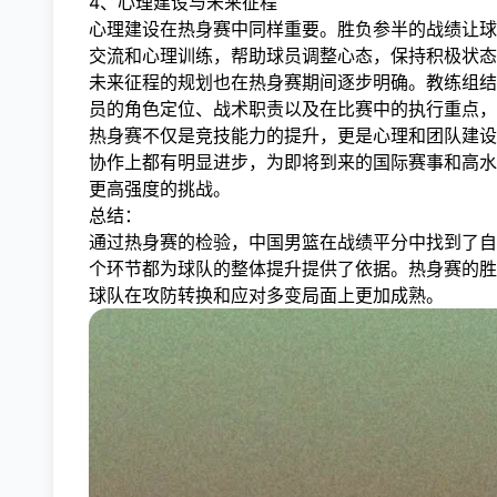
4、心理建设与未来征程
心理建设在热身赛中同样重要。胜负参半的战绩让球
交流和心理训练，帮助球员调整心态，保持积极状态
未来征程的规划也在热身赛期间逐步明确。教练组结
员的角色定位、战术职责以及在比赛中的执行重点，
热身赛不仅是竞技能力的提升，更是心理和团队建设
协作上都有明显进步，为即将到来的国际赛事和高水
更高强度的挑战。
总结：
通过热身赛的检验，中国男篮在战绩平分中找到了自
个环节都为球队的整体提升提供了依据。热身赛的胜
球队在攻防转换和应对多变局面上更加成熟。