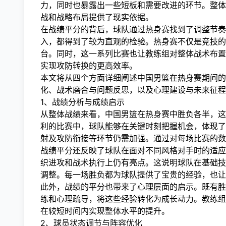
力，同时也暴露出一些短板和需要改进的环节。整体
战和战略布局提供了现实依据。
在战绩平分的背后，球队通过热身赛找到了调整节奏
入，都得到了较为直观的检验。热身赛不仅是竞技的
台。同时，这一系列比赛也让教练组对整体战术布置
实现攻防转换的更高效率。
本文将从四个方面详细阐述中国男篮在热身赛期间的
化、战术磨合与问题反思，以及心理建设与未来征程
1、战绩分析与成绩启示
从整体战绩来看，中国男篮在热身赛中胜负各半，这
利的比赛中，球队能够在关键时刻把握机会，体现了
射及攻防衔接等环节仍需加强。通过对每场比赛的数
战绩平分还反映了球队在面对不同风格对手时的适应
织进攻和战术执行上仍有亮点。这说明球队在基础技
调整。每一场胜负都为球队提供了宝贵的经验，也让
此外，战绩的平分也带来了心理层面的启示。既有胜
练和心理疏导，将这些经验转化为成长动力。教练组
在较短时间内实现整体水平的提升。
2、球员状态调节与阵容优化