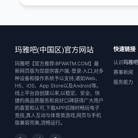
玛雅吧(中国区)官方网站
快速链接
认识
玛雅吧
玛雅吧【官方推荐:BFWATM.COM】最
新网页版为您提供客户端,·登录·入口,对多
赛事新闻
种设备和操作系统予以支持,诸如Web、
服务能力
H5、iOS、App Store以及Android等。
线上平台自创建以来,以稳定、安全、快
捷的高品质服务和良好口碑获得广大用户
的喜爱和认可,下载APP后随时畅玩电子
竞技,真人互动与体育类游戏,网页与手机
版兼容完美,流畅运行。