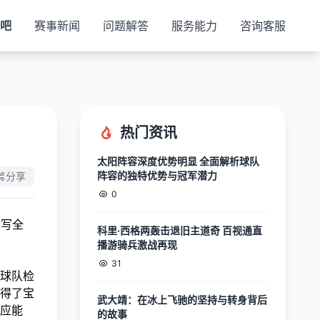
吧
赛事新闻
问题解答
服务能力
咨询客服
热门资讯
太阳阵容深度优势明显 全面解析球队
阵容的独特优势与冠军潜力
分享
0
撰写全
科里·西格两轰击退旧主道奇 百视通直
播游骑兵激战再现
31
球队检
得了宝
武大靖：在冰上飞驰的坚持与转身背后
应能
的故事