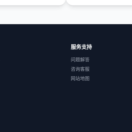
服务支持
问题解答
咨询客服
网站地图